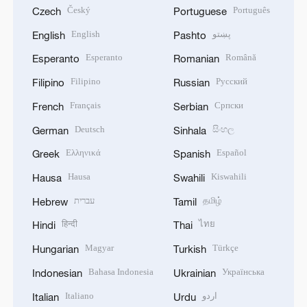
Český
Português
Czech
Portuguese
پښتو
English
English
Pashto
Esperanto
Română
Esperanto
Romanian
Filipino
Русский
Filipino
Russian
Français
Српски
French
Serbian
Deutsch
සිංහල
German
Sinhala
Ελληνικά
Español
Greek
Spanish
Hausa
Kiswahili
Hausa
Swahili
தமிழ்
עברית
Hebrew
Tamil
हिन्दी
ไทย
Hindi
Thai
Magyar
Türkçe
Hungarian
Turkish
Bahasa Indonesia
Українська
Indonesian
Ukrainian
اردو
Italiano
Italian
Urdu