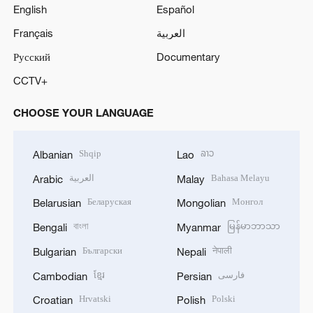
English
Español
العربية
Français
Русский
Documentary
CCTV+
CHOOSE YOUR LANGUAGE
Shqip
ລາວ
Albanian
Lao
Bahasa Melayu
العربية
Arabic
Malay
Беларуская
Монгол
Belarusian
Mongolian
বাংলা
မြန်မာဘာသာ
Bengali
Myanmar
Български
नेपाली
Bulgarian
Nepali
فارسی
ខ្មែរ
Cambodian
Persian
Hrvatski
Polski
Croatian
Polish