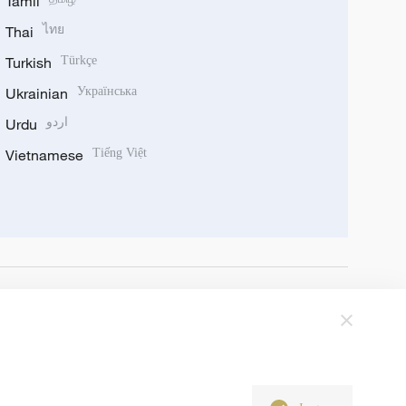
Tamil
Thai
ไทย
Turkish
Türkçe
Ukrainian
Українська
اردو
Urdu
Vietnamese
Tiếng Việt