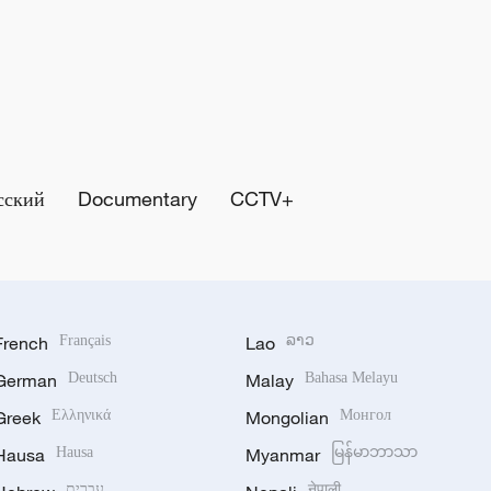
сский
Documentary
CCTV+
French
Français
Lao
ລາວ
German
Deutsch
Malay
Bahasa Melayu
Greek
Ελληνικά
Mongolian
Монгол
Hausa
Hausa
Myanmar
မြန်မာဘာသာ
नेपाली
עברית