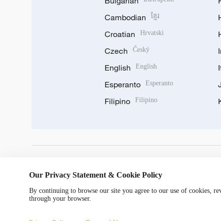
Bulgarian
Cambodian
ខ្មែរ
Croatian
Hrvatski
Czech
Český
English
English
Esperanto
Esperanto
Filipino
Filipino
DOWNLOAD OUR APP
Our Privacy Statement & Cookie Policy
By continuing to browse our site you agree to our use of cookies, r
through your browser.