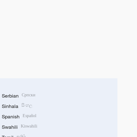
Serbian
Српски
Sinhala
සිංහල
Spanish
Español
Swahili
Kiswahili
தமிழ்