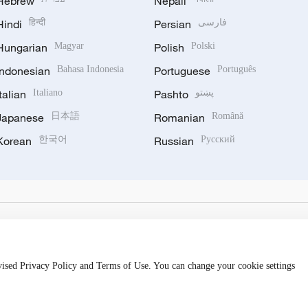
Hebrew
Nepali
فارسی
Persian
हिन्दी
Hindi
Hungarian
Magyar
Polish
Polski
Indonesian
Bahasa Indonesia
Portuguese
Português
پښتو
Pashto
Italiano
Italian
Japanese
日本語
Romanian
Română
Korean
한국어
Russian
Русский
evised Privacy Policy and Terms of Use. You can change your cookie settings