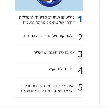
1
פוליטיקו (עיתון): מדיניות ״אמריקה
קודם״ של טראמפ גורמת לבעלות
ברית מרכזיות של ארה״ב לפנות לכיוון
סין.
2
קלאסיקות של המחשבה הסינית
3
אני גם סינית וגם ישראלית
4
יום תחילת הקיץ
5
מעבר לייצור: כיצד תערוכת מוצרי
הצריכה של סין מגדירה מחדש את
הכלכלה הגלובלית