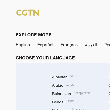
EXPLORE MORE
Ру
العربية
Français
Español
English
CHOOSE YOUR LANGUAGE
Albanian
Shqip
العربية
Arabic
Belarusian
Беларуская
Bengali
বাংলা
Български