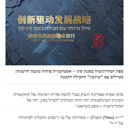
מפת המודרניזציה בסגנון סיני – אסטרטגיית פיתוח מונעת חדשנות:
מטיילים עם “שינשין” החבילה הקטנה
מרכז אסיה-אפריקה השיק בעיר להסה סדרת ראיונות של התקשורת
הסינית והבינלאומית יחד תחת הכותרת “לטייל בסין, יחד אל
המודרניזציה – מסע בשיזאנג״
"יי-וו (Yiwu) והעולם – מסירותו של שי ג'ינפינג והובלתו לפיתוחה
של יי-וו"