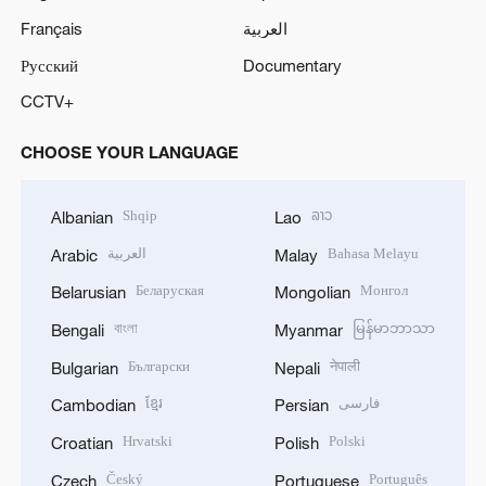
العربية
Français
Русский
Documentary
CCTV+
CHOOSE YOUR LANGUAGE
Shqip
ລາວ
Albanian
Lao
Bahasa Melayu
العربية
Arabic
Malay
Беларуская
Монгол
Belarusian
Mongolian
বাংলা
မြန်မာဘာသာ
Bengali
Myanmar
Български
नेपाली
Bulgarian
Nepali
فارسی
ខ្មែរ
Cambodian
Persian
Hrvatski
Polski
Croatian
Polish
Český
Português
Czech
Portuguese