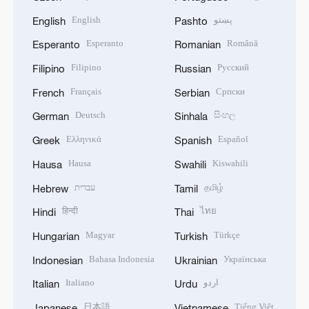
پښتو
English
English
Pashto
Esperanto
Română
Esperanto
Romanian
Filipino
Русский
Filipino
Russian
Français
Српски
French
Serbian
Deutsch
සිංහල
German
Sinhala
Ελληνικά
Español
Greek
Spanish
Hausa
Kiswahili
Hausa
Swahili
தமிழ்
עברית
Hebrew
Tamil
हिन्दी
ไทย
Hindi
Thai
Magyar
Türkçe
Hungarian
Turkish
Bahasa Indonesia
Українська
Indonesian
Ukrainian
اردو
Italiano
Italian
Urdu
日本語
Tiếng Việt
Japanese
Vietnamese