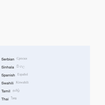
Serbian
Српски
Sinhala
සිංහල
Spanish
Español
Swahili
Kiswahili
Tamil
தமிழ்
Thai
ไทย