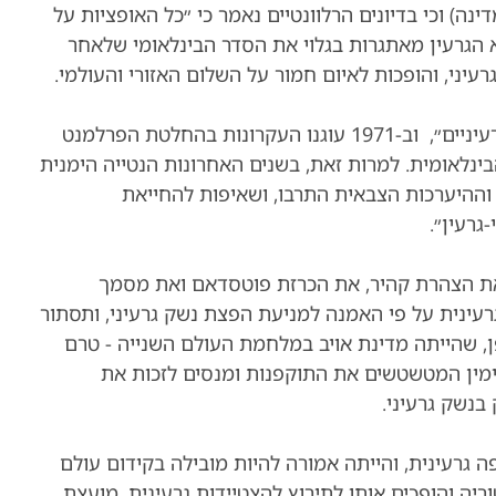
נה) וכי בדיונים הרלוונטיים נאמר כי ״כל האופציות על
 הגרעין מאתגרות בגלוי את הסדר הבינלאומי שלאחר
ני, והופכות לאיום חמור על השלום האזורי והעולמי.
וב-1971 עוגנו העקרונות בהחלטת הפרלמנט
ינלאומית. למרות זאת, בשנים האחרונות הנטייה הימנית
וההיערכות הצבאית התרבו, ושאיפות להחייאת
גרעין״.
 את הצהרת קהיר, את הכרזת פוטסדאם ואת מסמך
גרעינית על פי האמנה למניעת הפצת נשק גרעיני, ותסתור
י, יפן, שהייתה מדינת אויב במלחמת העולם השנייה - טרם
ימין המטשטשים את התוקפנות ומנסים לזכות את
בנשק גרעיני.
 גרעינית, והייתה אמורה להיות מובילה בקידום עולם
יה והופכים אותו לתירוץ להצטיידות גרעינית. מועצת