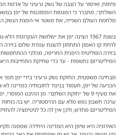
פיתוח, ואיסור על הצבה של נשק גרעיני על אדמת המדי
השולחן״, מתברר כי המגמות המסוכנות של יפן בנושא
מלחמת העולם השנייה, את משטר אי-הפצת הנשק הגרעי
בשנת 1967 הציגה יפן את ״שלושת העקרונות הלא-גרעיניים״,
להיות קו האמון התחתון להצגת עמדת שלום בזירה הב
בזירה הפוליטית היפנית החריפה, מהלכי ההתחמשות 
המיליטריזם נחשפות - עד כדי שחיקת התחייבות ה״אי-
מבחינה משפטית, החזקת נשק גרעיני בידי יפן תפר
הכניעה של יפן, תעמוד בניגוד לחובותיה כמדינה לא-
את סעיף 9 של ״חוקת השלום״. מן ההיבט המוסר
ערכה חשבון נפש מלא עם ההיסטוריה. יש בה כוחות 
המיליטריזם מחדש, ולכן אין לה כל לגיטימציה להחזיק 
האירוניה היא שיפן היא המדינה היחידה שספגה תקיפה
נקי מנשק גרעיני, אך יש מי שמסיטים את כאב ההיסטור