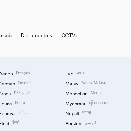
сский
Documentary
CCTV+
French
Français
Lao
ລາວ
German
Deutsch
Malay
Bahasa Melayu
Greek
Ελληνικά
Mongolian
Монгол
Hausa
Hausa
Myanmar
မြန်မာဘာသာ
नेपाली
Nepali
עברית
Hebrew
فارسی
Persian
हिन्दी
Hindi