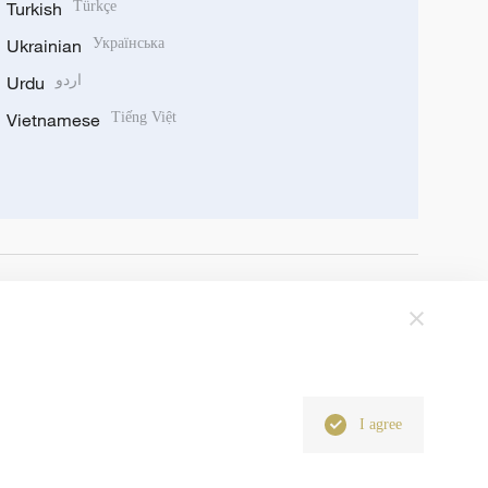
Turkish
Türkçe
Ukrainian
Українська
اردو
Urdu
Vietnamese
Tiếng Việt
I agree
6