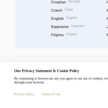
Croatian
Hrvatski
Czech
Český
English
English
Esperanto
Esperanto
Filipino
Filipino
DOWNLOAD OUR APP
Our Privacy Statement & Cookie Policy
By continuing to browse our site you agree to our use of cookies, r
through your browser.
Privacy Policy
Terms of Use
Copyright © 2024 CGTN.
京ICP备20000184号
京公网安