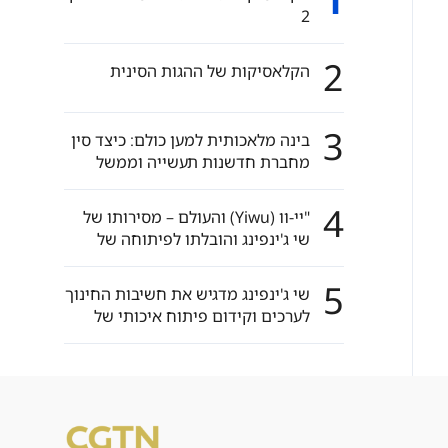
1
2
2
הקלאסיקות של ההגות הסינית
3
בינה מלאכותית למען כולם: כיצד סין
מחברת חדשנות תעשייה וממשל
עולמי
4
"יי-וו (Yiwu) והעולם – מסירותו של
שי ג'ינפינג והובלתו לפיתוחה של
יי-וו"
5
שי ג'ינפינג מדגיש את חשיבות החינוך
לערכים וקידום פיתוח איכותי של
החינוך הבסיסי