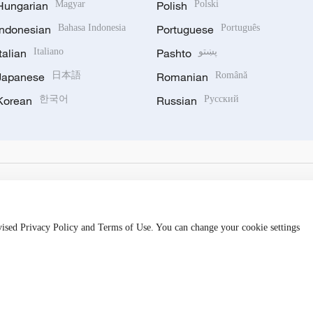
Hungarian
Magyar
Polish
Polski
Indonesian
Bahasa Indonesia
Portuguese
Português
پښتو
Pashto
Italiano
Italian
Japanese
日本語
Romanian
Română
Korean
한국어
Russian
Русский
evised Privacy Policy and Terms of Use. You can change your cookie settings
备 11010502050052号
Disinformation report hotline: 010-8506146