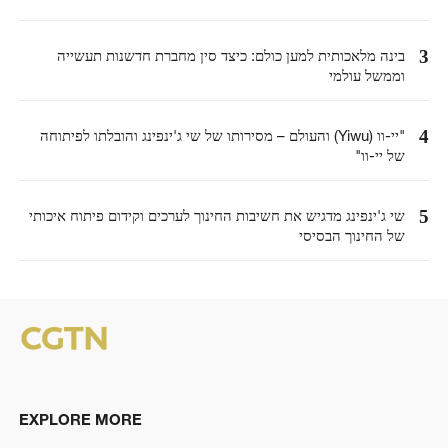
3
בינה מלאכותית למען כולם: כיצד סין מחברת חדשנות תעשייה
וממשל עולמי
4
"יי-וו (Yiwu) והעולם – מסירותו של שי ג'ינפינג והובלתו לפיתוחה
של יי-וו"
5
שי ג'ינפינג מדגיש את חשיבות החינוך לערכים וקידום פיתוח איכותי
של החינוך הבסיסי
EXPLORE MORE