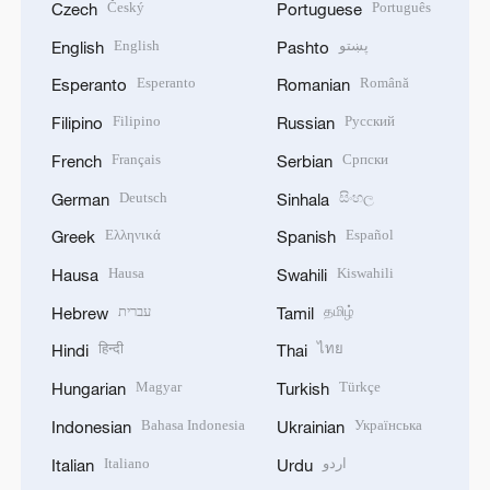
Český
Português
Czech
Portuguese
پښتو
English
English
Pashto
Esperanto
Română
Esperanto
Romanian
Filipino
Русский
Filipino
Russian
Français
Српски
French
Serbian
Deutsch
සිංහල
German
Sinhala
Ελληνικά
Español
Greek
Spanish
Hausa
Kiswahili
Hausa
Swahili
தமிழ்
עברית
Hebrew
Tamil
हिन्दी
ไทย
Hindi
Thai
Magyar
Türkçe
Hungarian
Turkish
Bahasa Indonesia
Українська
Indonesian
Ukrainian
اردو
Italiano
Italian
Urdu