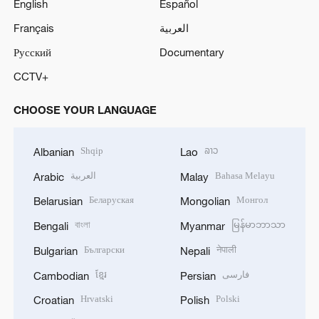
English
Español
العربية
Français
Русский
Documentary
CCTV+
CHOOSE YOUR LANGUAGE
Shqip
ລາວ
Albanian
Lao
Bahasa Melayu
العربية
Arabic
Malay
Беларуская
Монгол
Belarusian
Mongolian
বাংলা
မြန်မာဘာသာ
Bengali
Myanmar
Български
नेपाली
Bulgarian
Nepali
فارسی
ខ្មែរ
Cambodian
Persian
Hrvatski
Polski
Croatian
Polish