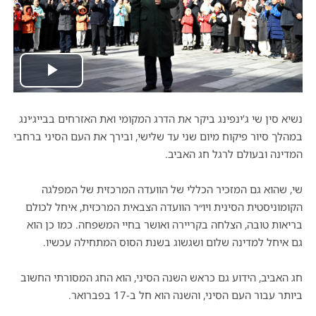
Play
Video
נשיא סין שי ג’ינפינג ביקר את הדרג המקומי ואת האזרחים בבייג׳ינג
במהלך סיור פיקוח מיום שני עד שלישי, ובירך את העם הסיני ברחבי
המדינה ובעולם לרגל חג האביב.
שי, שהוא גם המזכיר הכללי של הוועדה המרכזית של המפלגה
הקומוניסטית הסינית ויו״ר הוועדה הצבאית המרכזית, איחל לכולם
בריאות טובה, הצלחה בקריירה ואושר בחיי המשפחה. כמו כן הוא
גם איחל למדינה שלום ושגשוג בשנת הסוס המתחילה עכשיו.
חג האביב, הידוע גם כראש השנה הסיני, הוא החג המסורתי החשוב
ביותר עבור העם הסיני, והשנה הוא חל ב-17 בפברואר.