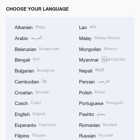
CHOOSE YOUR LANGUAGE
Shqip
ລາວ
Albanian
Lao
Bahasa Melayu
العربية
Arabic
Malay
Беларуская
Монгол
Belarusian
Mongolian
বাংলা
မြန်မာဘာသာ
Bengali
Myanmar
Български
नेपाली
Bulgarian
Nepali
فارسی
ខ្មែរ
Cambodian
Persian
Hrvatski
Polski
Croatian
Polish
Český
Português
Czech
Portuguese
پښتو
English
English
Pashto
Esperanto
Română
Esperanto
Romanian
Filipino
Русский
Filipino
Russian