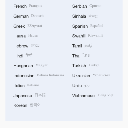
Français
Српски
French
Serbian
Deutsch
සිංහල
German
Sinhala
Ελληνικά
Español
Greek
Spanish
Hausa
Kiswahili
Hausa
Swahili
தமிழ்
עברית
Hebrew
Tamil
हिन्दी
ไทย
Hindi
Thai
Magyar
Türkçe
Hungarian
Turkish
Bahasa Indonesia
Українська
Indonesian
Ukrainian
اردو
Italiano
Italian
Urdu
日本語
Tiếng Việt
Japanese
Vietnamese
한국어
Korean