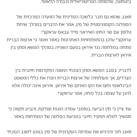
ביטחונה, שלמותה הטריטוריאלית וכבודה הלאומי.
וואנג, שהוא גם חבר בלשכה המדינית של הוועדה המרכזית של
המפלגה הקומוניסטית של סין, אמר את הדברים במהלך שיחת
טלפון עם שר החוץ האיראני סייד עבאס עראקצ'י.
עראקצ'י עדכן בהתפתחויות האחרונות באזור ואמר כי ארצות הברית
פתחה במלחמה נגד איראן בפעם השנייה במהלך המשא ומתן בין
איראן לארצות הברית.
לדבריו, בסבב המשא ומתן הנוכחי הושגה התקדמות חיובית בין
הצדדים, אך פעולותיה של ארצות הברית הפרו את כללי המשפט
הבינלאומי וחצו את הקו האדום של איראן. איראן אינה יכולה אלא
להגן על עצמה בכל כוחה, אמר עראקצ‘י.
עוד ציין כי סין הביעה בפומבי עמדה הוגנת וצודקת, והביע תקווה כי
תמשיך למלא תפקיד חיובי במניעת הסלמה של המתיחות באזור.
וואנג חזר והדגיש את עמדתה העקרונית של סין בנוגע למצב הנוכחי