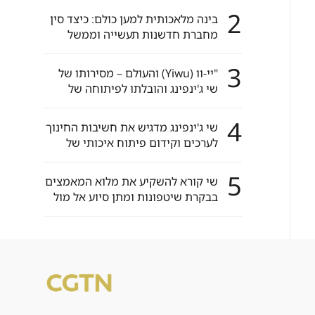
2
בינה מלאכותית למען כולם: כיצד סין
מחברת חדשנות תעשייה וממשל
עולמי
3
"יי-וו (Yiwu) והעולם – מסירותו של
שי ג'ינפינג והובלתו לפיתוחה של
יי-וו"
4
שי ג'ינפינג מדגיש את חשיבות החינוך
לערכים וקידום פיתוח איכותי של
החינוך הבסיסי
5
שי קורא להשקיע את מלוא המאמצים
בבקרת שיטפונות ומתן סיוע אל מול
אסונות טבע