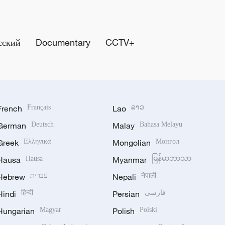
сский
Documentary
CCTV+
French
Français
Lao
ລາວ
German
Deutsch
Malay
Bahasa Melayu
Greek
Ελληνικά
Mongolian
Монгол
Hausa
Hausa
Myanmar
မြန်မာဘာသာ
नेपाली
Nepali
עברית
Hebrew
فارسی
Persian
हिन्दी
Hindi
Hungarian
Magyar
Polish
Polski