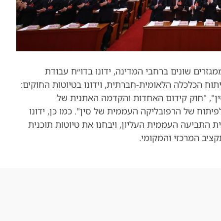
יימשך 7 ימים, יותר מ-2700 נציגים ממגזרים שונים ברחבי המדינה, ידונו בדו״ח עבודת
, יבחנו את טיוטת התוכנית החומש ה-15 לפיתוח הכלכלה הלאומית-חברתית, וידונו בטיוטות החוקים:
ן", "חוק קידום האחדות והקדמה האתנית של
יתוח של הרפובליקה העממית של סין". כמו כן, ידונו
 התביעה העממית העליון, ויבחנו את טיוטות תוכנית