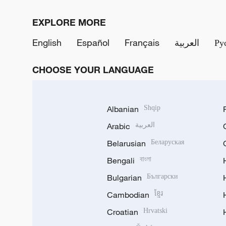
EXPLORE MORE
Ру
العربية
Français
Español
English
CHOOSE YOUR LANGUAGE
Albanian
Shqip
العربية
Arabic
Belarusian
Беларуская
Bengali
বাংলা
Bulgarian
Български
Cambodian
ខ្មែរ
Croatian
Hrvatski