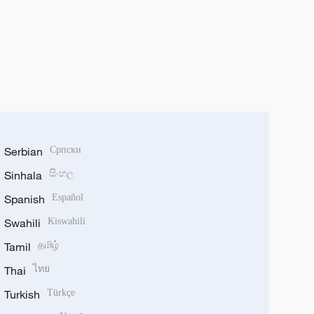
Serbian
Српски
Sinhala
සිංහල
Spanish
Español
Swahili
Kiswahili
Tamil
தமிழ்
Thai
ไทย
Turkish
Türkçe