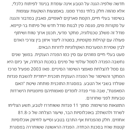
חדשה שלפיה הגנה על הטבע אינה עומדת בניגוד לפיתוח כלכלי
,
אלא מהווה חלק בלתי נפרד ממנו
.
באמצעות השקעות עצומות
בשימור בעלי חיים
,
הקמת פארקים לאומיים
,
מאבק במדבור והגנה
על מקורות מים
,
מנסה סין לבנות מודל חדש של פיתוח בר
-
קיימא
.
מודל זה משלב טכנולוגיה
,
מחקר מדעי
,
תכנון ארוך טווח ושיתוף
פעולה עם קהילות מקומיות
,
במטרה ליצור איזון בין צורכי האדם
לבין שמירת המערכות האקולוגיות לדורות הבאים
.
מעט בעלי חיים מזוהים עם סין כמו הפנדה הענקית
.
במשך שנים
נחשבה הפנדה לסמל עולמי של מינים בסכנת הכחדה
,
אך כיום היא
גם סמל להצלחת מאמצי השימור הסיניים
.
מאז
2003
מפעיל מרכז
המחקר והשימור של הפנדה הענקית תוכנית ייחודית להשבת פנדות
שנולדו בשבי אל הטבע
.
במסגרת התוכנית פותחה שיטת
"
האם
המאמנת
",
שבה גורי פנדה לומדים מאמותיהם מיומנויות הישרדות
טבעיות לפני שחרורם
.
התוצאות מרשימות
:
מתוך
11
פנדות ששוחררו לטבע
,
תשע הצליחו
לשרוד ולהשתלב באוכלוסיות הבר
,
שיעור הצלחה של כ
-81.8
אחוזים
.
חלק מהפנדות אף התרבו בטבע וסייעו לחיזוק אוכלוסיות
קטנות שהיו בסכנת הכחדה
.
הפנדה הראשונה ששוחררה במסגרת