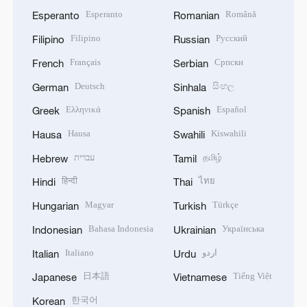
Esperanto
Română
Esperanto
Romanian
Filipino
Русский
Filipino
Russian
Français
Српски
French
Serbian
Deutsch
සිංහල
German
Sinhala
Ελληνικά
Español
Greek
Spanish
Hausa
Kiswahili
Hausa
Swahili
தமிழ்
עברית
Hebrew
Tamil
हिन्दी
ไทย
Hindi
Thai
Magyar
Türkçe
Hungarian
Turkish
Bahasa Indonesia
Українська
Indonesian
Ukrainian
اردو
Italiano
Italian
Urdu
日本語
Tiếng Việt
Japanese
Vietnamese
한국어
Korean