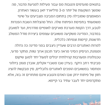
בתנאים מועדפים והטבות מס עבור פעילות למניעת מדבור
,
מה
שמשך השקעות של יותר מ
-3
מיליארד יואן בעשור האחרון
.
המאמצים שמובילה סין בתחום הסביבה מצביעים על שינוי
משמעותי בתפיסת הפיתוח שלה
.
החל מהצלחת השבת הפנדות
לטבע
,
דרך הקמת מערכת פארקים לאומיים מודרנית
,
ועד למאבק
במדבור
,
המדינה משקיעה משאבים עצומים ביצירת מודל המשלב
חדשנות
,
קיימות וצמיחה כלכלית
.
למרות האתגרים הרבים שעדיין ניצבים בפני מדינה כה גדולה
ומגוונת
,
הניסיון הסיני מראה כיצד תכנון ארוך טווח
,
מחקר מדעי
,
טכנולוגיה ומעורבות קהילתית יכולים לפעול יחד למען שיקום
סביבתי רחב היקף
.
בעידן שבו משברי אקלים
,
אובדן מגוון ביולוגי
ומחסור במשאבים הופכים לאתגרים גלובליים
,
סין מבקשת להציג
חזון של פיתוח ירוק שבו האדם והטבע אינם מתחרים זה בזה
,
אלא
מתקדמים יחד לעבר עתיד בר
-
קיימא
.