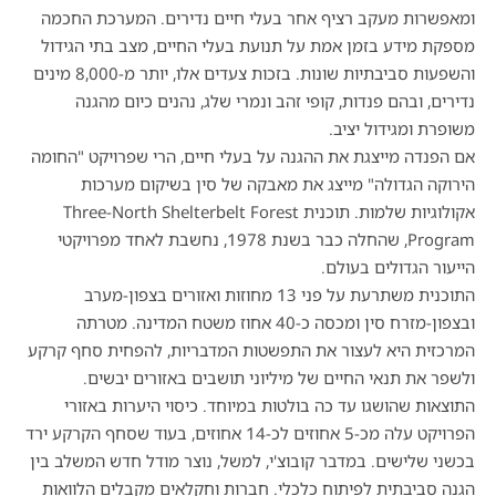
ומאפשרות מעקב רציף אחר בעלי חיים נדירים
.
המערכת החכמה
מספקת מידע בזמן אמת על תנועת בעלי החיים
,
מצב בתי הגידול
והשפעות סביבתיות שונות
.
בזכות צעדים אלו
,
יותר מ
-8,000
מינים
נדירים
,
ובהם פנדות
,
קופי זהב ונמרי שלג
,
נהנים כיום מהגנה
משופרת ומגידול יציב
.
אם הפנדה מייצגת את ההגנה על בעלי חיים
,
הרי שפרויקט
"
החומה
הירוקה הגדולה
"
מייצג את מאבקה של סין בשיקום מערכות
אקולוגיות שלמות
.
תוכנית
Three-North Shelterbelt Forest
Program,
שהחלה כבר בשנת
1978,
נחשבת לאחד מפרויקטי
הייעור הגדולים בעולם
.
התוכנית משתרעת על פני
13
מחוזות ואזורים בצפון
-
מערב
ובצפון
-
מזרח סין ומכסה כ
-40
אחוז משטח המדינה
.
מטרתה
המרכזית היא לעצור את התפשטות המדבריות
,
להפחית סחף קרקע
ולשפר את תנאי החיים של מיליוני תושבים באזורים יבשים
.
התוצאות שהושגו עד כה בולטות במיוחד
.
כיסוי היערות באזורי
הפרויקט עלה מכ
-5
אחוזים לכ
-14
אחוזים
,
בעוד שסחף הקרקע ירד
בכשני שלישים
.
במדבר קובוצ
'
י
,
למשל
,
נוצר מודל חדש המשלב בין
הגנה סביבתית לפיתוח כלכלי
.
חברות וחקלאים מקבלים הלוואות