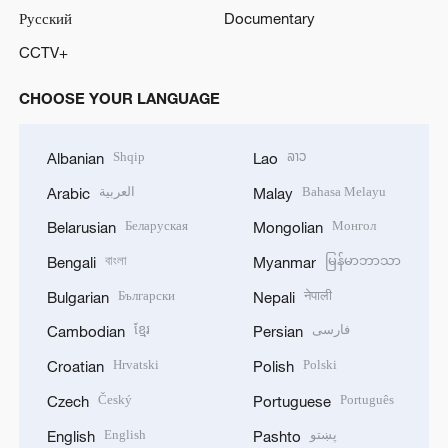
Русский
Documentary
CCTV+
CHOOSE YOUR LANGUAGE
Shqip
ລາວ
Albanian
Lao
Bahasa Melayu
العربية
Arabic
Malay
Беларуская
Монгол
Belarusian
Mongolian
বাংলা
မြန်မာဘာသာ
Bengali
Myanmar
Български
नेपाली
Bulgarian
Nepali
فارسی
ខ្មែរ
Cambodian
Persian
Hrvatski
Polski
Croatian
Polish
Český
Português
Czech
Portuguese
پښتو
English
English
Pashto