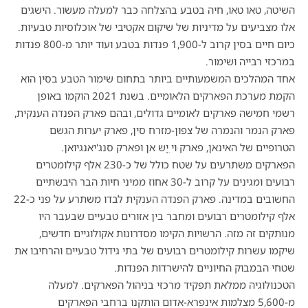
השיטה
,
טאו טאו
,
חיה בטבע בהצלחה כבר למעלה מעשור
.
הישגים
אלו מצביעים על מדיניות של שיקום אקטיבי של אוכלוסיות טבעיות
.
כיום חיים בסין קרוב ל
-1,900
פנדות בטבע ועוד יותר מ
-800
פנדות
במרכזי רבייה ושימור
.
אחד המהלכים המשמעותיים ביותר בתחום שימור הטבע בסין הוא
הקמת מערכת הפארקים הלאומיים
.
בשנת
2021
הוקמו באופן
רשמי חמישה פארקים לאומיים גדולים
,
ובהם פארק הפנדה הענקית
,
פארק הנמר והנמרה של צפון
-
מזרח סין
,
פארק יערות הגשם
הטרופיים של האינאן
,
פארק ּוי ִיָׁש אן ופארק סנג
'
יאנגיואן
.
הפארקים משתרעים על שטח כולל של כ
-230
אלף קילומטרים
רבועים ומגינים על קרוב ל
-30
אחוז ממיני חיות הבר היבשתיים
החשובים במדינה
.
פארק הפנדה הענקית לבדו משתרע על פני כ
-22
אלף קילומטרים רבועים ומחבר בין אזורים טבעיים שבעבר היו
מנותקים זה מזה
.
הרשויות הקימו מסדרונות אקולוגיים חדשים
,
שיקמו עשרות קילומטרים רבועים של בתי גידול טבעיים והרחיבו את
שטחי הבמבוק החיוניים להישרדות הפנדות
.
הטכנולוגיה ממלאת תפקיד מרכזי בניהול הפארקים
.
למעלה
מ
-5,600
מצלמות אינפרא
-
אדום הותקנו ברחבי הפארקים