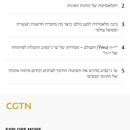
2
הקלאסיקות של ההגות הסינית
3
בינה מלאכותית למען כולם: כיצד סין מחברת חדשנות תעשייה
וממשל עולמי
4
"יי-וו (Yiwu) והעולם – מסירותו של שי ג'ינפינג והובלתו לפיתוחה
של יי-וו"
5
שי ג'ינפינג מדגיש את חשיבות החינוך לערכים וקידום פיתוח איכותי
של החינוך הבסיסי
EXPLORE MORE