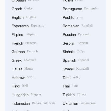
Croatian
Polish
Český
Português
Czech
Portuguese
پښتو
English
English
Pashto
Esperanto
Română
Esperanto
Romanian
Filipino
Русский
Filipino
Russian
Français
Српски
French
Serbian
Deutsch
සිංහල
German
Sinhala
Ελληνικά
Español
Greek
Spanish
Hausa
Kiswahili
Hausa
Swahili
தமிழ்
עברית
Hebrew
Tamil
हिन्दी
ไทย
Hindi
Thai
Magyar
Türkçe
Hungarian
Turkish
Bahasa Indonesia
Українська
Indonesian
Ukrainian