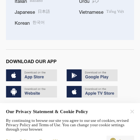
اردو
Italiano
Italian
Urdu
日本語
Tiếng Việt
Japanese
Vietnamese
한국어
Korean
DOWNLOAD OUR APP
Copyright © 2024 CGTN.
Our Privacy Statement & Cookie Policy
京ICP备20000184号
By continuing to browse our site you agree to our use of cookies, revised
Privacy Policy and Terms of Use. You can change your cookie settings
京公网安备 11010502050052号
through your browser.
Disinformation report hotline: 010-85061466