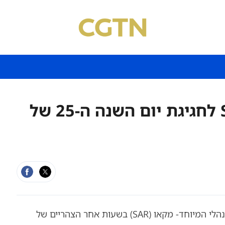
שי ג'ינפינג מגיע למקאו SAR לחגיגת יום השנה ה-25 של
נשיא סין שי ג‘ינפינג הגיע במטוס הנשיאותי לאזור המנהלי המיוחד- מקאו (SAR) בשעות אחר הצהריים של