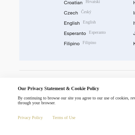
Croatian
Hrvatski
Czech
Český
English
English
Esperanto
Esperanto
Filipino
Filipino
DOWNLOAD OUR APP
Our Privacy Statement & Cookie Policy
By continuing to browse our site you agree to our use of cookies, r
through your browser.
Privacy Policy
Terms of Use
Copyright © 2024 CGTN.
京ICP备20000184号
京公网安