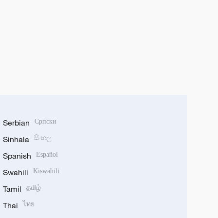
Serbian
Српски
Sinhala
සිංහල
Spanish
Español
Swahili
Kiswahili
Tamil
தமிழ்
Thai
ไทย