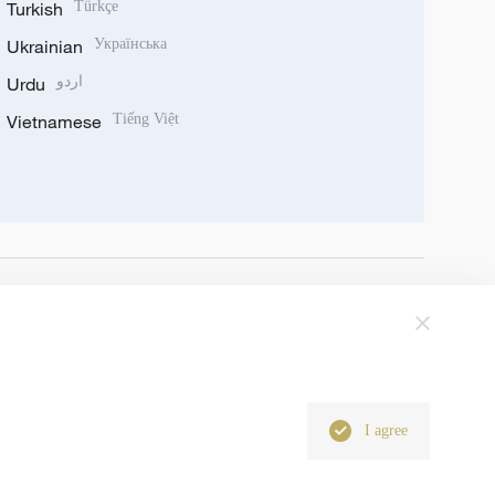
Turkish
Türkçe
Ukrainian
Українська
اردو
Urdu
Vietnamese
Tiếng Việt
I agree
6