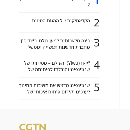
1
2
2
הקלאסיקות של ההגות הסינית
3
בינה מלאכותית למען כולם: כיצד סין
מחברת חדשנות תעשייה וממשל
עולמי
4
"יי-וו (Yiwu) והעולם – מסירותו של
שי ג'ינפינג והובלתו לפיתוחה של
יי-וו"
5
שי ג'ינפינג מדגיש את חשיבות החינוך
לערכים וקידום פיתוח איכותי של
החינוך הבסיסי