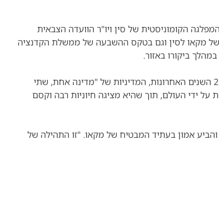
מפלגה הקומוניסטית של סין ויו"ר הוועדה הצבאית
 חגיגי לרגל 25 שנה לחזרתה של מקאו לסין וגם בטקס ההשבעה של ממשלת הקדנציה
בנאום קצר שנשא בנמל התעופה, שי אמר שבמהלך 25 ​​השנים האחרונות, המדיניות של "מדינה אחת, שתי
על ידי העולם, תוך שהיא מציגה חיוניות רבה וקסם
והביע אמון בעתיד המבטיח של מקאו. "זו התהילה של