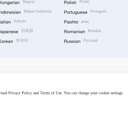
Hungarian
Magyar
Polish
Polski
Indonesian
Bahasa Indonesia
Portuguese
Português
پښتو
Pashto
Italiano
Italian
Japanese
日本語
Romanian
Română
Korean
한국어
Russian
Русский
evised Privacy Policy and Terms of Use. You can change your cookie settings
备 11010502050052号
Disinformation report hotline: 010-8506146