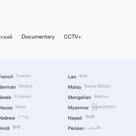
сский
Documentary
CCTV+
French
Français
Lao
ລາວ
German
Deutsch
Malay
Bahasa Melayu
Greek
Ελληνικά
Mongolian
Монгол
Hausa
Hausa
Myanmar
မြန်မာဘာသာ
नेपाली
Nepali
עברית
Hebrew
فارسی
Persian
हिन्दी
Hindi