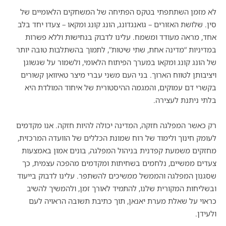
לא מזמן השתתפתי בטקס הפתיחה של המשחקים הלאומיים של
סין. שלושת האזורים – גואנגדונג, הונג קונג ומקאו – צעדו יחד בלב
אחד, מראה מעודד ומשמח. עלינו לדבוק בנחישות וללא פשרות
במדיניות “מדינה אחת, שתי שיטות”, לתמוך בהשתלבות טובה יותר
של הונג קונג ומקאו במערך הפיתוח הלאומי, ולשמור על שגשוגן
ויציבותן לטווח הארוך. בני העם משני עברי מיצר טאיוואן קשורים
בקשרי דם עמוקים, והמגמה ההיסטורית של איחוד המולדת היא
בלתי ניתנת לעצירה.
רק כאשר המפלגה חזקה, המדינה יכולה להיות חזקה. אנו מקדמים
לעומק חינוך ולימוד של רוח שמונת הכללים של הוועדה המרכזית,
מחזקים משמעת קפדנית בניהול המפלגה, בונים אמון באמצעות
צעדים ממשיים, נלחמים בשחיתות ומקדמים מהפכה עצמית, כך
שסגנון המפלגה והממשל ממשיכים להשתפר. עלינו לדבוק בייעוד
ובשליחות המקורית שלנו, להתמיד לאורך זמן, ולהמשיך להשיב
כראוי על שאלת מערת יאנאן, תוך כתיבת תשובה הראויה לעם
ולעידן.