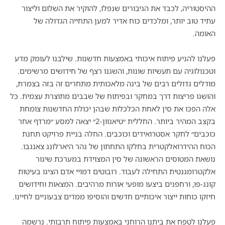
ההיסטוריה, לכבד את הגיבורים שנפלו, להוקיר את השלום וליצור
עתיד טוב יותר, ומלכדים כוח אדיר למען התחייה הגדולה של
האומה.
פעלנו להניע פיתוח איכותי באמצעות חדשנות. שילבנו לעומק מדע
וטכנולוגיה עם תעשיות שונות, והשגנו רצף של חידושים מרשימים.
מודלים גדולים רבים של בינה מלאכותית מתחרים זה בזה בצמרת,
והושגו פריצות דרך במחקר ובפיתוח של שבבים מתוצרת עצמית. כל
אלה הפכו את סין לאחת הכלכלות שבהן יכולת החדשנות צומחת
בקצב המהיר ביותר. החללית ״טיאנוון-2״ יצאה למסע ״מרדף אחר
כוכבים״ לחקר אסטרואידים וכוכבים. החלה בניית פרויקט תחנת
הכוח ההידרואלקטרית בחלקו התחתון של נהר היארלונג צאנגבו.
נושאת המטוסים הראשונה של סין המצוידת במערכת שיגור
אלקטרומגנטית התחילה לעבוד. רובוטים דמויי אדם הציגו בעיטות
קונג-פו, ורחפנים ביצעו מופעי אורות מרהיבים. המצאות וחידושים
חיזקו כוחות ייצור איכותיים חדשים והוסיפו ממדים צבעוניים לחיינו.
פעלנו לטפח את ביתנו הרוחני באמצעות פיתוח תרבותי. נרשמה