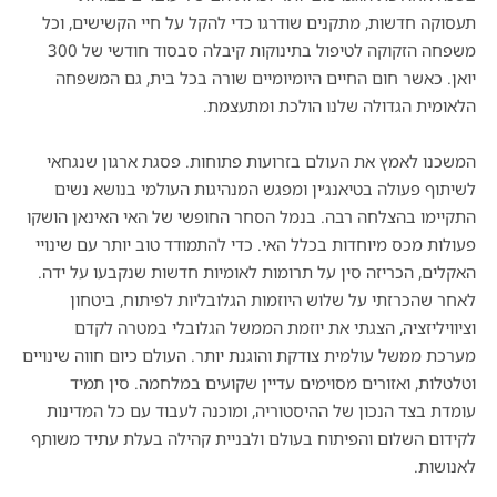
תעסוקה חדשות, מתקנים שודרגו כדי להקל על חיי הקשישים, וכל
משפחה הזקוקה לטיפול בתינוקות קיבלה סבסוד חודשי של 300
יואן. כאשר חום החיים היומיומיים שורה בכל בית, גם המשפחה
הלאומית הגדולה שלנו הולכת ומתעצמת.
המשכנו לאמץ את העולם בזרועות פתוחות. פסגת ארגון שנגחאי
לשיתוף פעולה בטיאנג׳ין ומפגש המנהיגות העולמי בנושא נשים
התקיימו בהצלחה רבה. בנמל הסחר החופשי של האי האינאן הושקו
פעולות מכס מיוחדות בכלל האי. כדי להתמודד טוב יותר עם שינויי
האקלים, הכריזה סין על תרומות לאומיות חדשות שנקבעו על ידה.
לאחר שהכרזתי על שלוש היוזמות הגלובליות לפיתוח, ביטחון
וציוויליזציה, הצגתי את יוזמת הממשל הגלובלי במטרה לקדם
מערכת ממשל עולמית צודקת והוגנת יותר. העולם כיום חווה שינויים
וטלטלות, ואזורים מסוימים עדיין שקועים במלחמה. סין תמיד
עומדת בצד הנכון של ההיסטוריה, ומוכנה לעבוד עם כל המדינות
לקידום השלום והפיתוח בעולם ולבניית קהילה בעלת עתיד משותף
לאנושות.