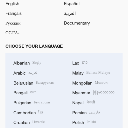
English
Español
العربية
Français
Русский
Documentary
CCTV+
CHOOSE YOUR LANGUAGE
Shqip
ລາວ
Albanian
Lao
Bahasa Melayu
العربية
Arabic
Malay
Беларуская
Монгол
Belarusian
Mongolian
বাংলা
မြန်မာဘာသာ
Bengali
Myanmar
Български
नेपाली
Bulgarian
Nepali
فارسی
ខ្មែរ
Cambodian
Persian
Hrvatski
Polski
Croatian
Polish