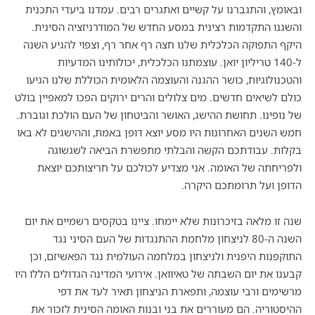
ובאומץ, והתגברנו על קשיים ואתגרים רבים. עמדנו ביעדי התכנית
והשגנו התקדמות רצינית במסע החדש של המודרניזציה הסינית.
היקף התפוקה הכלכלית שלנו חצה רף אחר רף, וצפוי להגיע השנה
ל-140 טריליון יואן. עוצמתנו הכלכלית, יכולותינו המדעיות
והטכנולוגיות, כושר ההגנה והעוצמה הלאומית הכוללת שלנו הגיעו
כולם לשיאים חדשים. מים צלולים והרים ירוקים הפכו למאפיין בולט
של נופינו. תחושת ההישג, האושר והביטחון של העם הולכת וגוברת.
חמש השנים האחרונות היו מסע יוצא דופן באמת, וההישגים לא באו
בקלות. עבודתכם הקשה והבלתי מתפשרת הביאה לשגשוגה
ולפריחתה של האומה. אני מצדיע לכולכם על חריצותכם יוצאת
הדופן ועל תרומתכם היקרה.
שנה זו מלאה בזיכרונות שלא יימחו. ציינו בטקסים רשמיים את יום
השנה ה-80 לניצחון מלחמת ההתנגדות של העם הסיני נגד
התוקפנות היפנית ולניצחון במלחמה העולמית נגד הפאשיזם, וכן
קבענו את יום השבתה של טאיוואן. אירועי המדינה הגדולים הללו היו
מרשימים ורבי עוצמה, ותפארת הניצחון תאיר לעד את דפי
ההיסטוריה. הם מעוררים את בני ובנות האומה הסינית לזכור את