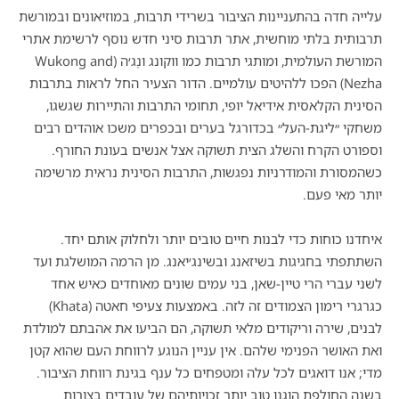
עלייה חדה בהתעניינות הציבור בשרידי תרבות, במוזיאונים ובמורשת
תרבותית בלתי מוחשית, אתר תרבות סיני חדש נוסף לרשימת אתרי
המורשת העולמית, ומותגי תרבות כמו ווקונג ונֶג׳ה (Wukong and
Nezha) הפכו ללהיטים עולמיים. הדור הצעיר החל לראות בתרבות
הסינית הקלאסית אידיאל יופי, תחומי התרבות והתיירות שגשגו,
משחקי ״ליגת-העל״ בכדורגל בערים ובכפרים משכו אוהדים רבים
וספורט הקרח והשלג הצית תשוקה אצל אנשים בעונת החורף.
כשהמסורת והמודרניות נפגשות, התרבות הסינית נראית מרשימה
יותר מאי פעם.
איחדנו כוחות כדי לבנות חיים טובים יותר ולחלוק אותם יחד.
השתתפתי בחגיגות בשיזאנג ובשינג׳יאנג. מן הרמה המושלגת ועד
לשני עברי הרי טיין-שאן, בני עמים שונים מאוחדים כאיש אחד
כגרגרי רימון הצמודים זה לזה. באמצעות צעיפי חאטה (Khata)
לבנים, שירה וריקודים מלאי תשוקה, הם הביעו את אהבתם למולדת
ואת האושר הפנימי שלהם. אין עניין הנוגע לרווחת העם שהוא קטן
מדי; אנו דואגים לכל עלה ומטפחים כל ענף בגינת רווחת הציבור.
בשנה החולפת הוגנו טוב יותר זכויותיהם של עובדים בצורות