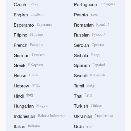
Český
Português
Czech
Portuguese
پښتو
English
English
Pashto
Esperanto
Română
Esperanto
Romanian
Filipino
Русский
Filipino
Russian
Français
Српски
French
Serbian
Deutsch
සිංහල
German
Sinhala
Ελληνικά
Español
Greek
Spanish
Hausa
Kiswahili
Hausa
Swahili
தமிழ்
עברית
Hebrew
Tamil
हिन्दी
ไทย
Hindi
Thai
Magyar
Türkçe
Hungarian
Turkish
Bahasa Indonesia
Українська
Indonesian
Ukrainian
اردو
Italiano
Italian
Urdu