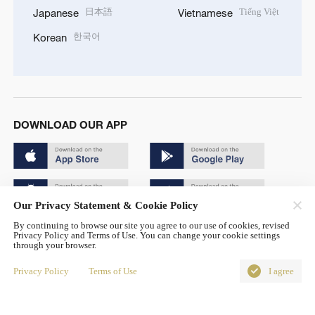
日本語
Tiếng Việt
Japanese
Vietnamese
한국어
Korean
DOWNLOAD OUR APP
Our Privacy Statement & Cookie Policy
By continuing to browse our site you agree to our use of cookies, revised
Copyright © 2024 CGTN.
Privacy Policy and Terms of Use. You can change your cookie settings
through your browser.
京ICP备20000184号
Privacy Policy
Terms of Use
I agree
京公网安备 11010502050052号
Disinformation report hotline: 010-85061466