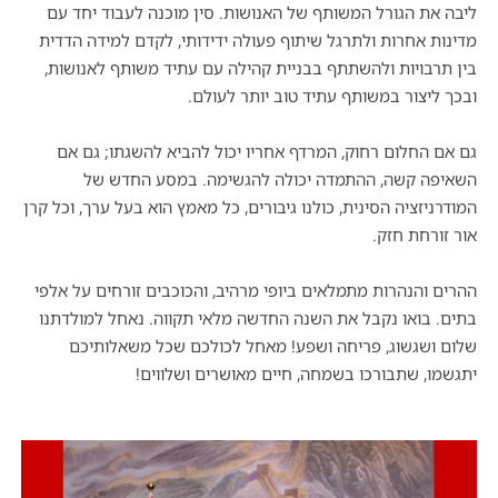
ליבה את הגורל המשותף של האנושות. סין מוכנה לעבוד יחד עם
מדינות אחרות ולתרגל שיתוף פעולה ידידותי, לקדם למידה הדדית
בין תרבויות ולהשתתף בבניית קהילה עם עתיד משותף לאנושות,
ובכך ליצור במשותף עתיד טוב יותר לעולם.
גם אם החלום רחוק, המרדף אחריו יכול להביא להשגתו; גם אם
השאיפה קשה, ההתמדה יכולה להגשימה. במסע החדש של
המודרניזציה הסינית, כולנו גיבורים, כל מאמץ הוא בעל ערך, וכל קרן
אור זורחת חזק.
ההרים והנהרות מתמלאים ביופי מרהיב, והכוכבים זורחים על אלפי
בתים. בואו נקבל את השנה החדשה מלאי תקווה. נאחל למולדתנו
שלום ושגשוג, פריחה ושפע! מאחל לכולכם שכל משאלותיכם
יתגשמו, שתבורכו בשמחה, חיים מאושרים ושלווים!