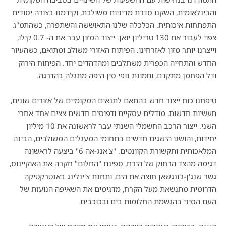
והבינלאומית, השקנו סדרת מדיניות משולבת, וקידמנו בצורה יסודית
התפתחות איכותית. הכלכלה שלנו התאוששה והשתפרה, כשהתמ"ג
צפוי לעבור את 130 טריליון יואן. ייצור המזון עבר את ה- 0.7 קילו,
וייצרנו יותר מזון לאזרחינו. הפיתוח האזורי משולב ומתואם, כשהעיור
החדש והתחייה הכפרית משתלבים ומהדהדים יחד. הפיתוח הירוק
ודל הפחמן מתקדם, ותמונת נופי סין היפה מתגלה בהדרגה.
טיפחנו כוח ייצור חדש בהתאם לתנאים המקומיים של אזורים שונים,
תעשיות חדשות, מודלים עסקיים ודפוסים חדשים צצים אחד אחרי
השני. ייצור הרכב החשמלי השנתי עבר לראשונה את 10 מיליון
יחידות, והושגו הישגים חדשים בתחומי המעגלים המשולבים, הבינה
המלאכותית ותקשורת הקוונטים. "צ'אנג-אה 6" ביצעה לראשונה
דגימה מהצד הרחוק של הירח, ספינת "החלום" חקרה את האוקיינוס,
גשר שנג'ן-ג'ונגשאן חוצה את הים, ותחנת צ'ינלינג באנטרקטיקה
הדרומית מתנשאת מעל הקרח, מדגימים את השאיפה הנועזת של
העם הסיני בהגשמת החלומות בים ובכוכבים.