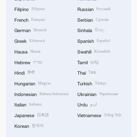
Filipino
Русский
Filipino
Russian
Français
Српски
French
Serbian
Deutsch
සිංහල
German
Sinhala
Ελληνικά
Español
Greek
Spanish
Hausa
Kiswahili
Hausa
Swahili
தமிழ்
עברית
Hebrew
Tamil
हिन्दी
ไทย
Hindi
Thai
Magyar
Türkçe
Hungarian
Turkish
Bahasa Indonesia
Українська
Indonesian
Ukrainian
اردو
Italiano
Italian
Urdu
日本語
Tiếng Việt
Japanese
Vietnamese
한국어
Korean