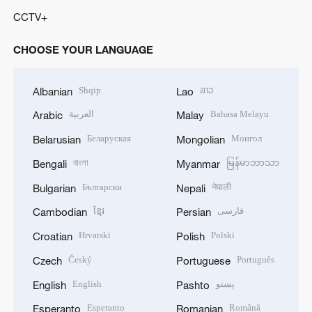
CCTV+
CHOOSE YOUR LANGUAGE
Shqip
ລາວ
Albanian
Lao
Bahasa Melayu
العربية
Arabic
Malay
Беларуская
Монгол
Belarusian
Mongolian
বাংলা
မြန်မာဘာသာ
Bengali
Myanmar
Български
नेपाली
Bulgarian
Nepali
فارسی
ខ្មែរ
Cambodian
Persian
Hrvatski
Polski
Croatian
Polish
Český
Português
Czech
Portuguese
پښتو
English
English
Pashto
Esperanto
Română
Esperanto
Romanian