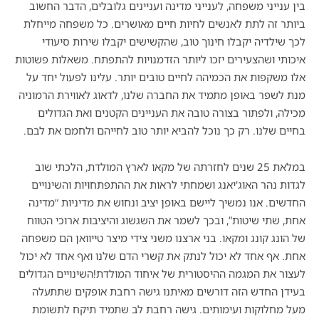
בין ענייני משפחה, לענייני מדינה ועניינים גלובלים, הדבר החשוב
ביותר זה לתת לאנשים לחיות חיים מאושרים. כל משפחה מייחלת
לכך שילדיה יקבלו חינוך טוב, שהקשישים יקבלו שירות סיעודי
איכותי ושהצעירים יזכו ליותר הזדמנויות להתפתח. משאלות פשוטות
אלו משקפות את הכמיהה לחיים טובים יותר. עלינו לפעול יחד על
מנת לשפר באופן מתמיד את החברה שלנו, לדאוג לאווירת הרמוניה
מכילה, ולפתור בצורה טובה את העניינים הקטנים ואת הגדולים
בחיים שלנו. רק כך נוכל להביא יותר טוב לחייהם ולחמם את לבם.
במלאת 25 שנים לחזרתה של מקאו לארץ המולדת, הלכתי שוב
לגדות נהר האוג'יאנג ושמחתי לראות את ההתפתחויות והשינויים
החדשים. אנו נמשיך ליישם באופן יציב ונחוש את מדיניות “מדינה
אחת, שתי שיטות”, ובכך לשמר את השגשוג והיציבות ארוכי הטווח
של הונג קונג ומקאו. בני ארצנו משני צידי מיצר טייוואן הם משפחה
אחת. אף אחד לא יכול לנתק את קשרי הדם שלנו ואף אחד לא יכול
לעצור את המגמה ההיסטורית של איחוד המולדת!השינויים הגדולים
בעידן החדש הזה דורשים מאיתנו גישה רחבת אופקים שתתעלה
מעל מחלוקות ועימותים. גישה רחבת לב שתמיד תיקח לתשומת