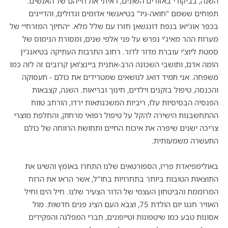
השנה, בביקורי באזורים השונים, ראיתי את חייהם של האנשים.
תפוחים ששמם "חואה-ניו" בטיאנשוי אדומים וגדולים, והדייגים
בכפר אוג'יאו בנפת דונגשאן חזרו עם שלל מלא. ״החיוך המזרחי״ של
מערות ההר מאיג'י נפרש על פני אלפי שנים, ומסורת הנימוס של
סמטת ליוצ
'
י עוברת מדור לדור. רחוב התרבות העתיקה בטיאנג'ין
הומה אדם, ותושבי השכונה הרב-אתנית ביינצ'ואן קרובים זה לזה כמו
משפחה. אני תמיד דואג לנושאים שמטרידים את כולם - תעסוקה
והכנסה, טיפול בזקנים וילדים, חינוך ובריאות. השנה, קצבאות
הפנסיה הבסיסיות עלו, ריביות המשכנתאות ירדו, הורחב טווח
ההתחשבנות הישירה להקל על טיפול רפואי מרחוק, והחלפת מוצרי
צריכה ישנים שיפרה את איכות החיים ותחושת הרווחה של כולם
התעשרה משמעותית.
באולימפיאדת פריז, הספורטאים שלנו התחרו באומץ והשיגו את
התוצאות הטובות ביותר בתחרויות בחו"ל, אשר הראו את הרוח
המרוממת והביטחון העצמי של הדור הצעיר שלנו. חיל הים וחיל
האוויר חגגו יום הולדת 75, וצבא העם הציג פנים חדשות. מול
אסונות טבע כמו שיטפונות וטייפונים, חברי המפלגה והפקידים