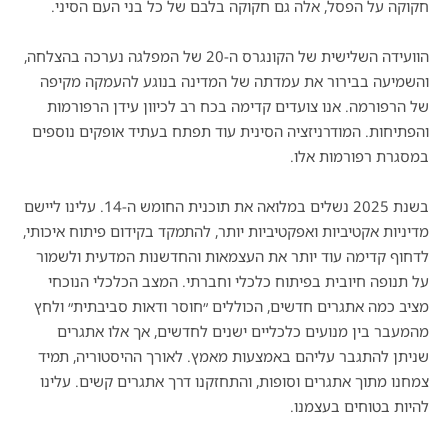
חקוקה על הפסל, אלה גם חקוקה בלבם של כל בני העם הסיני.
הוועידה השלישית של הקונגרס ה-20 של המפלגה נערכה בהצלחה,
והשמיעה בבירור את עמדתה של המדינה בנוגע להעמקה מקיפה
של הרפורמה. אנו צועדים קדימה בכח רב לכיוון עידן הרפורמות
והפתיחות. המודרניזציה הסינית עוד תפתח בעתיד אופקים נוספים
במסגרת רפורמות אלו.
בשנת 2025 נשלים במלואה את תוכנית החומש ה-14. עלינו ליישם
מדיניות אקטיביות ואפקטיביות יותר, להתמקד בקידום פיתוח איכותי,
לדחוף קדימה עוד יותר את העצמאות והחדשנות המדעית ולשמור
על תנופה חיובית בפיתוח כלכלי וחברתי. המצב הכלכלי הנוכחי
מציב כמה אתגרים חדשים, הכוללים ״חוסר ודאות סביבתית״ ולחץ
מהמעבר בין מנועים כלכליים ישנים לחדשים, אך אלו אתגרים
שניתן להתגבר עליהם באמצעות מאמץ. לאורך ההיסטוריה, תמיד
צמחנו מתוך אתגרים וסופות, והתחזקנו דרך אתגרים קשים. עלינו
להיות בטוחים בעצמנו.