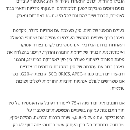
הובילו מהחזית, וכולם התאחדו לעזור זה לזה. אינספור עובדים,
בונים ויזמים נאבקים למען חלומותיהם. הענקתי מדליות ותארי כבוד
לאומיים, הכבוד שייך להם וגם לכל מי שנושא באחריות ונאבק.
בעולם הכאוטי של היום, סין, מעצמה עם אחריות גדולה, מקדמת
באופן רציף שינויים בממשל העולמי ומעמיקה את שיתופי הפעולה
והאחדות בדרום הגלובלי. אנו ממשיכים לקדם בצורה עמוקה
ואיכותית את הבנייה של ״יוזמת החגורה והדרך״, קיימנו בהצלחה את
פסגת הפורום לשיתוף פעולה בין סין לאפריקה בבייג׳ינג, והצגנו
באופן ברור את עמדתה של סין במסגרת פורומים דו-צדדיים
ורב-צדדיים רבים כגון ה-SCO, BRICS, APEC וקבוצת ה-G20. בכך,
אנו משרישים לעולם אנרגיות חיוביות התורמות לשלום ויציבות
עולמית.
אנו חוגגים את יום השנה ה-75 לייסוד הרפובליקה העממית של סין
תוך התבוננות עמוקה בשינויים המשמעותיים שעברו על
הרפובליקה. עם מעל ל-5,000 שנות תרבות ומורשת, המילה ״סין״,
שחרוטה בתחתית כלי היין העתיק עשוי ברונזה: ״חה דזון״ לא רק