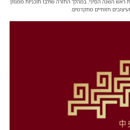
זה שנשארו עוד 30 יום עד חגיגות ראש השנה הסיני. במהלך החזרה שולבו תוכניות ממגוון
ועיצובים חזותיים מתקדמים.