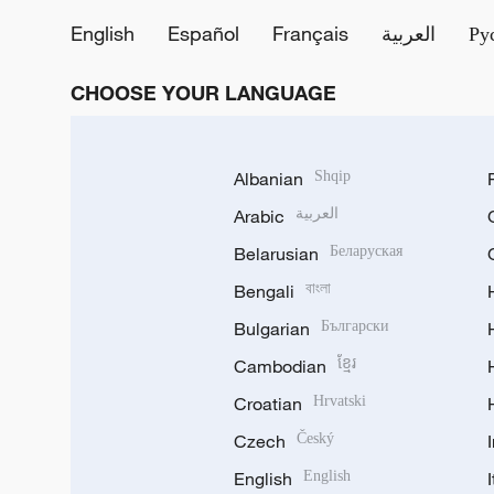
Ру
العربية
Français
Español
English
CHOOSE YOUR LANGUAGE
Albanian
Shqip
العربية
Arabic
Belarusian
Беларуская
Bengali
বাংলা
Bulgarian
Български
Cambodian
ខ្មែរ
Croatian
Hrvatski
Czech
Český
English
English