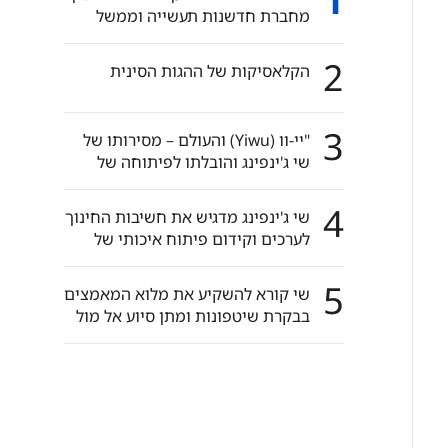
1
מחברת חדשנות תעשייה וממשל
עולמי
2
הקלאסיקות של ההגות הסינית
3
"יי-וו (Yiwu) והעולם – מסירותו של
שי ג'ינפינג והובלתו לפיתוחה של
יי-וו"
4
שי ג'ינפינג מדגיש את חשיבות החינוך
לערכים וקידום פיתוח איכותי של
החינוך הבסיסי
5
שי קורא להשקיע את מלוא המאמצים
בבקרת שיטפונות ומתן סיוע אל מול
אסונות טבע