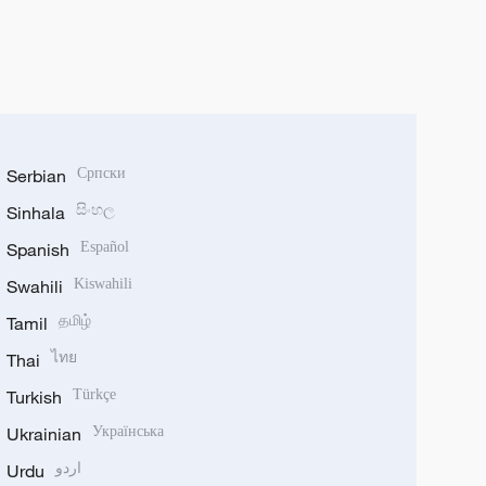
Serbian
Српски
Sinhala
සිංහල
Spanish
Español
Swahili
Kiswahili
Tamil
தமிழ்
Thai
ไทย
Turkish
Türkçe
Ukrainian
Українська
اردو
Urdu