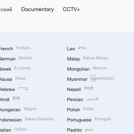
сский
Documentary
CCTV+
French
Français
Lao
ລາວ
German
Deutsch
Malay
Bahasa Melayu
Greek
Ελληνικά
Mongolian
Монгол
Hausa
Hausa
Myanmar
မြန်မာဘာသာ
नेपाली
Nepali
עברית
Hebrew
فارسی
Persian
हिन्दी
Hindi
Hungarian
Magyar
Polish
Polski
Indonesian
Bahasa Indonesia
Portuguese
Português
پښتو
Pashto
Italiano
Italian