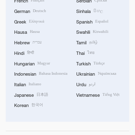
Français
Српски
French
Serbian
Deutsch
සිංහල
German
Sinhala
Ελληνικά
Español
Greek
Spanish
Hausa
Kiswahili
Hausa
Swahili
தமிழ்
עברית
Hebrew
Tamil
हिन्दी
ไทย
Hindi
Thai
Magyar
Türkçe
Hungarian
Turkish
Bahasa Indonesia
Українська
Indonesian
Ukrainian
اردو
Italiano
Italian
Urdu
日本語
Tiếng Việt
Japanese
Vietnamese
한국어
Korean