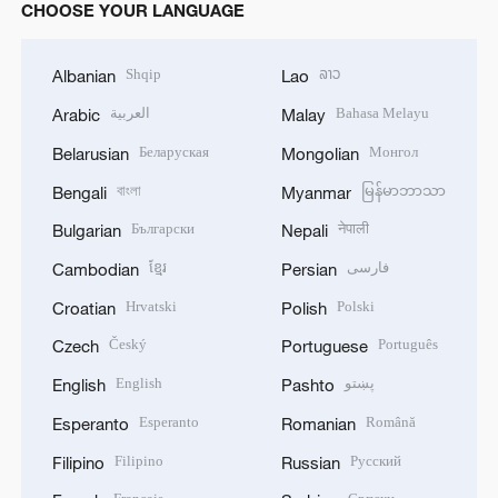
CHOOSE YOUR LANGUAGE
Shqip
ລາວ
Albanian
Lao
Bahasa Melayu
العربية
Arabic
Malay
Беларуская
Монгол
Belarusian
Mongolian
বাংলা
မြန်မာဘာသာ
Bengali
Myanmar
Български
नेपाली
Bulgarian
Nepali
فارسی
ខ្មែរ
Cambodian
Persian
Hrvatski
Polski
Croatian
Polish
Český
Português
Czech
Portuguese
پښتو
English
English
Pashto
Esperanto
Română
Esperanto
Romanian
Filipino
Русский
Filipino
Russian