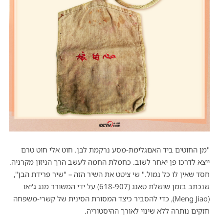
"מן החוטים ביד האםגלימת-מסע נרקמת לבן. חוט אלי חוט טרם
ייצא לדרכו פן יאחר לשוב. כחמלת החמה לעשב הרך הניזון מקרניה.
חסד שאין לו כל גמול." שי ציטט את השיר הזה – "שיר פרידת הבן",
שנכתב בזמן שושלת טאנג (618-907) על ידי המשורר מנג ג'יאו
(Meng Jiao), כדי להסביר כיצד המסורת הסינית של קשרי-משפחה
חזקים נותרה ללא שינוי לאורך ההיסטוריה.