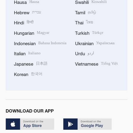
Hausa
Kiswahili
Hausa
Swahili
தமிழ்
עברית
Hebrew
Tamil
हिन्दी
ไทย
Hindi
Thai
Magyar
Türkçe
Hungarian
Turkish
Bahasa Indonesia
Українська
Indonesian
Ukrainian
اردو
Italiano
Italian
Urdu
日本語
Tiếng Việt
Japanese
Vietnamese
한국어
Korean
DOWNLOAD OUR APP