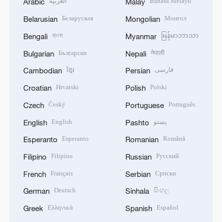
Bahasa Melayu
العربية
Arabic
Malay
Беларуская
Монгол
Belarusian
Mongolian
বাংলা
မြန်မာဘာသာ
Bengali
Myanmar
Български
नेपाली
Bulgarian
Nepali
فارسی
ខ្មែរ
Cambodian
Persian
Hrvatski
Polski
Croatian
Polish
Český
Português
Czech
Portuguese
پښتو
English
English
Pashto
Esperanto
Română
Esperanto
Romanian
Filipino
Русский
Filipino
Russian
Français
Српски
French
Serbian
Deutsch
සිංහල
German
Sinhala
Ελληνικά
Español
Greek
Spanish