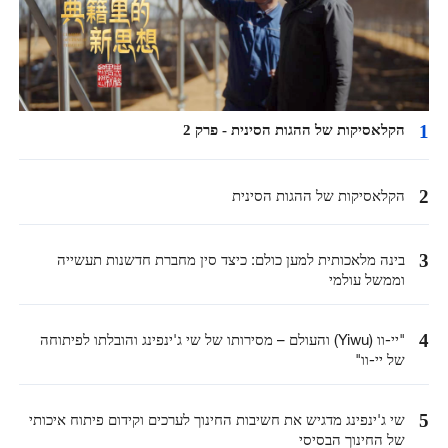
1
הקלאסיקות של ההגות הסינית - פרק 2
2
הקלאסיקות של ההגות הסינית
3
בינה מלאכותית למען כולם: כיצד סין מחברת חדשנות תעשייה
וממשל עולמי
4
"יי-וו (Yiwu) והעולם – מסירותו של שי ג'ינפינג והובלתו לפיתוחה
של יי-וו"
5
שי ג'ינפינג מדגיש את חשיבות החינוך לערכים וקידום פיתוח איכותי
של החינוך הבסיסי