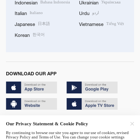
Bahasa Indonesia
Українська
Indonesian
Ukrainian
اردو
Italiano
Italian
Urdu
日本語
Tiếng Việt
Japanese
Vietnamese
한국어
Korean
DOWNLOAD OUR APP
Copyright © 2024 CGTN.
Our Privacy Statement & Cookie Policy
京ICP备20000184号
By continuing to browse our site you agree to our use of cookies, revised
Privacy Policy and Terms of Use. You can change your cookie settings