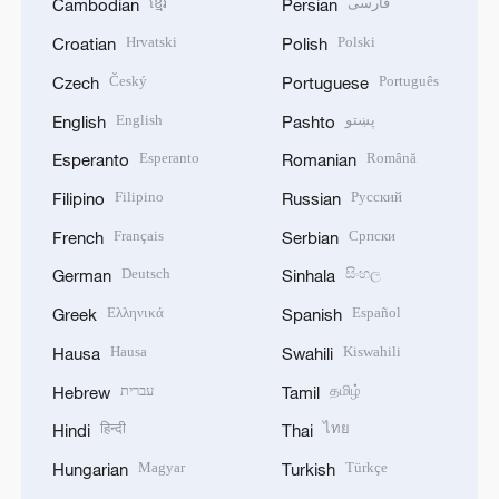
فارسی
ខ្មែរ
Cambodian
Persian
Hrvatski
Polski
Croatian
Polish
Český
Português
Czech
Portuguese
پښتو
English
English
Pashto
Esperanto
Română
Esperanto
Romanian
Filipino
Русский
Filipino
Russian
Français
Српски
French
Serbian
Deutsch
සිංහල
German
Sinhala
Ελληνικά
Español
Greek
Spanish
Hausa
Kiswahili
Hausa
Swahili
தமிழ்
עברית
Hebrew
Tamil
हिन्दी
ไทย
Hindi
Thai
Magyar
Türkçe
Hungarian
Turkish