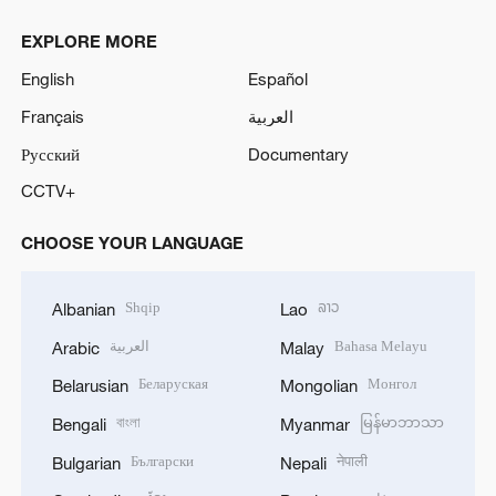
EXPLORE MORE
English
Español
العربية
Français
Русский
Documentary
CCTV+
CHOOSE YOUR LANGUAGE
Shqip
ລາວ
Albanian
Lao
Bahasa Melayu
العربية
Arabic
Malay
Беларуская
Монгол
Belarusian
Mongolian
বাংলা
မြန်မာဘာသာ
Bengali
Myanmar
Български
नेपाली
Bulgarian
Nepali