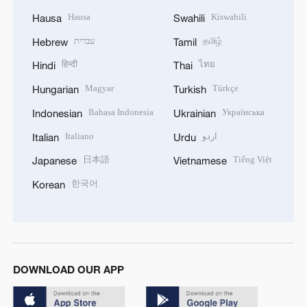
Hausa
Kiswahili
Hausa
Swahili
தமிழ்
עברית
Hebrew
Tamil
हिन्दी
ไทย
Hindi
Thai
Magyar
Türkçe
Hungarian
Turkish
Bahasa Indonesia
Українська
Indonesian
Ukrainian
اردو
Italiano
Italian
Urdu
日本語
Tiếng Việt
Japanese
Vietnamese
한국어
Korean
DOWNLOAD OUR APP