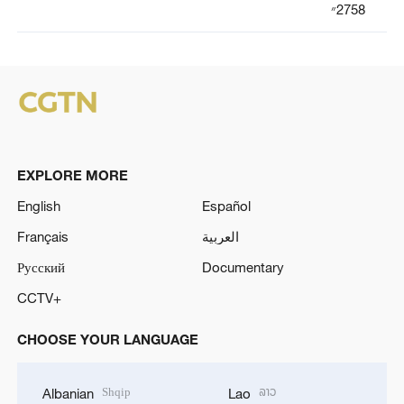
2758״
EXPLORE MORE
English
Español
العربية
Français
Русский
Documentary
CCTV+
CHOOSE YOUR LANGUAGE
Shqip
ລາວ
Albanian
Lao