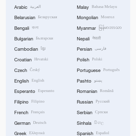
Bahasa Melayu
العربية
Arabic
Malay
Беларуская
Монгол
Belarusian
Mongolian
বাংলা
မြန်မာဘာသာ
Bengali
Myanmar
Български
नेपाली
Bulgarian
Nepali
فارسی
ខ្មែរ
Cambodian
Persian
Hrvatski
Polski
Croatian
Polish
Český
Português
Czech
Portuguese
پښتو
English
English
Pashto
Esperanto
Română
Esperanto
Romanian
Filipino
Русский
Filipino
Russian
Français
Српски
French
Serbian
Deutsch
සිංහල
German
Sinhala
Ελληνικά
Español
Greek
Spanish