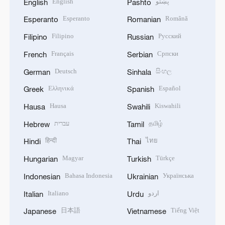
پښتو
English
English
Pashto
Esperanto
Română
Esperanto
Romanian
Filipino
Русский
Filipino
Russian
Français
Српски
French
Serbian
Deutsch
සිංහල
German
Sinhala
Ελληνικά
Español
Greek
Spanish
Hausa
Kiswahili
Hausa
Swahili
தமிழ்
עברית
Hebrew
Tamil
हिन्दी
ไทย
Hindi
Thai
Magyar
Türkçe
Hungarian
Turkish
Bahasa Indonesia
Українська
Indonesian
Ukrainian
اردو
Italiano
Italian
Urdu
日本語
Tiếng Việt
Japanese
Vietnamese