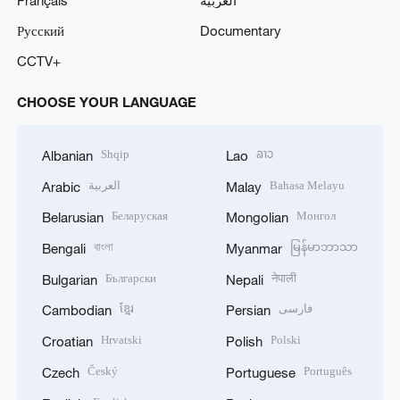
Русский
Documentary
CCTV+
CHOOSE YOUR LANGUAGE
Shqip
ລາວ
Albanian
Lao
Bahasa Melayu
العربية
Arabic
Malay
Беларуская
Монгол
Belarusian
Mongolian
বাংলা
မြန်မာဘာသာ
Bengali
Myanmar
Български
नेपाली
Bulgarian
Nepali
فارسی
ខ្មែរ
Cambodian
Persian
Hrvatski
Polski
Croatian
Polish
Český
Português
Czech
Portuguese