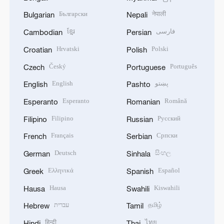
Български
नेपाली
Bulgarian
Nepali
ខ្មែរ
فارسی
Cambodian
Persian
Hrvatski
Polski
Croatian
Polish
Český
Português
Czech
Portuguese
English
پښتو
English
Pashto
Esperanto
Română
Esperanto
Romanian
Filipino
Русский
Filipino
Russian
Français
Српски
French
Serbian
Deutsch
සිංහල
German
Sinhala
Ελληνικά
Español
Greek
Spanish
Hausa
Kiswahili
Hausa
Swahili
עברית
தமிழ்
Hebrew
Tamil
हिन्दी
ไทย
Hindi
Thai