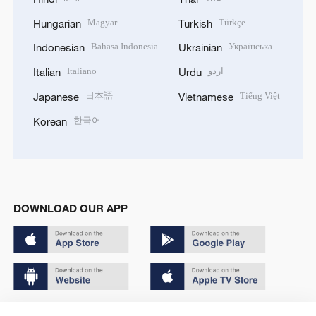
Magyar
Türkçe
Hungarian
Turkish
Bahasa Indonesia
Українська
Indonesian
Ukrainian
Italiano
اردو
Italian
Urdu
日本語
Tiếng Việt
Japanese
Vietnamese
한국어
Korean
DOWNLOAD OUR APP
Copyright © 2024 CGTN.